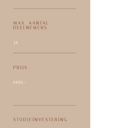
MAX. AANTAL
DEELNEMERS
14
PRIJS
€400,-
STUDIEINVESTERING